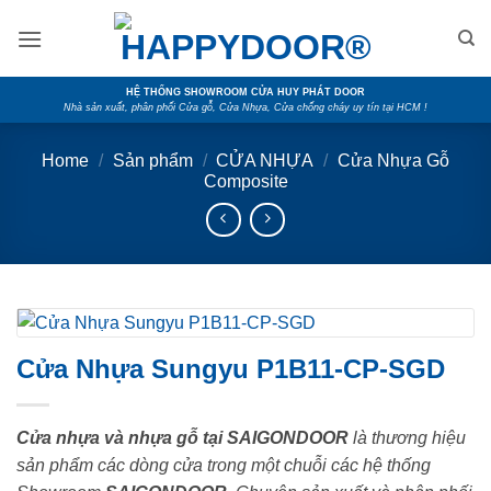
Skip
to
content
HỆ THỐNG SHOWROOM CỬA HUY PHÁT DOOR
Nhà sản xuất, phân phối Cửa gỗ, Cửa Nhựa, Cửa chống cháy uy tín tại HCM !
Home
/
Sản phẩm
/
CỬA NHỰA
/
Cửa Nhựa Gỗ
Composite
Cửa Nhựa Sungyu P1B11-CP-SGD
Cửa nhựa và nhựa gỗ tại SAIGONDOOR
là thương hiệu
sản phẩm các dòng cửa trong một chuỗi các hệ thống