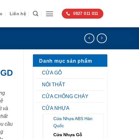
ức
Liên hệ
0827 011 011
Danh mục sản phẩm
SGD
CỬA GỖ
NỘI THẤT
ng
CỬA CHỐNG CHÁY
hệ
CỬA NHỰA
t và
chất
Cửa Nhựa ABS Hàn
hu cầu
Quốc
ng
Cửa Nhựa Gỗ