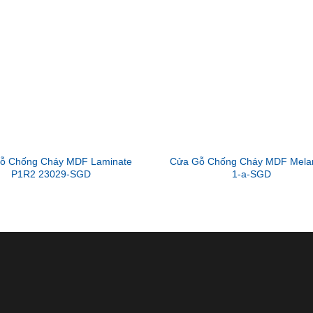
ỗ Chống Cháy MDF Laminate
Cửa Gỗ Chống Cháy MDF Mela
P1R2 23029-SGD
1-a-SGD