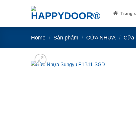
Skip
to
Trang 
content
Home
/
Sản phẩm
/
CỬA NHỰA
/
Cửa 