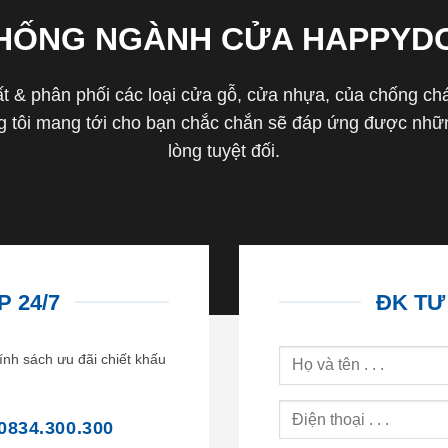
THỐNG NGÀNH CỬA HAPPYD
 & phân phối các loại cửa gỗ, cửa nhựa, của chống cháy 
tôi mang tới cho bạn chắc chắn sẽ đáp ứng được nhữn
lòng tuyệt đối.
 24/7
ĐK TƯ
ính sách ưu đãi chiết khấu
0834.300.300