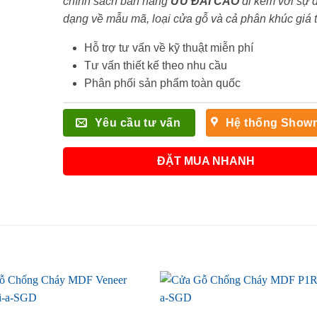
chính sách bán hàng
ƯU ĐÃI
CAO
đi kèm với sự 
dạng về mẫu mã, loại cửa gỗ và cả phân khúc giá 
Hỗ trợ tư vấn về kỹ thuật miễn phí
Tư vấn thiết kế theo nhu cầu
Phân phối sản phẩm toàn quốc
Yêu cầu tư vấn
Hệ thống Show
ĐẶT MUA NHANH