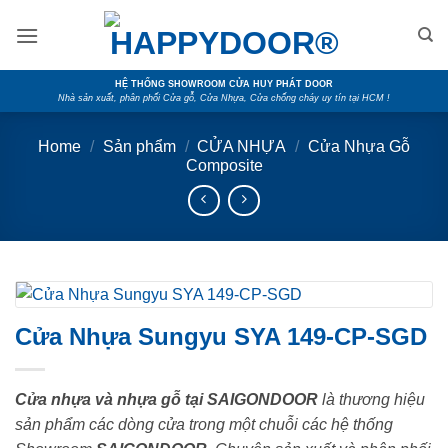
Skip
to
content
HỆ THỐNG SHOWROOM CỬA HUY PHÁT DOOR
Nhà sản xuất, phân phối Cửa gỗ, Cửa Nhựa, Cửa chống cháy uy tín tại HCM !
Home
/
Sản phẩm
/
CỬA NHỰA
/
Cửa Nhựa Gỗ
Composite
Cửa Nhựa Sungyu SYA 149-CP-SGD
Cửa nhựa và nhựa gỗ tại SAIGONDOOR
là thương hiệu
sản phẩm các dòng cửa trong một chuỗi các hệ thống