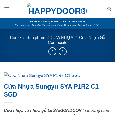
Skip
to
content
HỆ THỐNG SHOWROOM CỬA HUY PHÁT DOOR
Nhà sản xuất, phân phối Cửa gỗ, Cửa Nhựa, Cửa chống cháy uy tín tại HCM !
Home
/
Sản phẩm
/
CỬA NHỰA
/
Cửa Nhựa Gỗ
Composite
Cửa Nhựa Sungyu SYA P1R2-C1-
SGD
Cửa nhựa và nhựa gỗ tại SAIGONDOOR
là thương hiệu