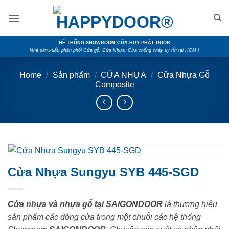
Skip
to
content
HỆ THỐNG SHOWROOM CỬA HUY PHÁT DOOR
Nhà sản xuất, phân phối Cửa gỗ, Cửa Nhựa, Cửa chống cháy uy tín tại HCM !
Home
/
Sản phẩm
/
CỬA NHỰA
/
Cửa Nhựa Gỗ
Composite
Cửa Nhựa Sungyu SYB 445-SGD
Cửa nhựa và nhựa gỗ tại SAIGONDOOR
là thương hiệu
sản phẩm các dòng cửa trong một chuỗi các hệ thống