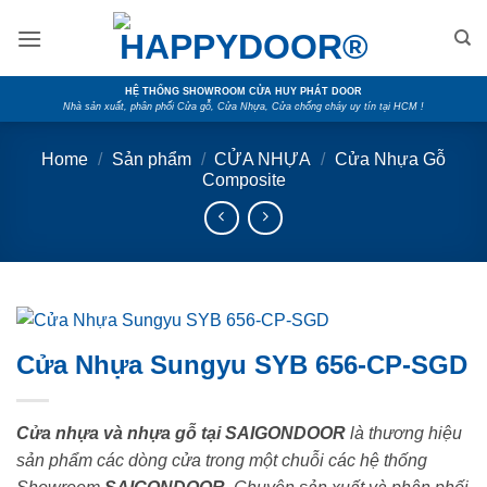
Skip
to
content
HỆ THỐNG SHOWROOM CỬA HUY PHÁT DOOR
Nhà sản xuất, phân phối Cửa gỗ, Cửa Nhựa, Cửa chống cháy uy tín tại HCM !
Home
/
Sản phẩm
/
CỬA NHỰA
/
Cửa Nhựa Gỗ
Composite
Cửa Nhựa Sungyu SYB 656-CP-SGD
Cửa nhựa và nhựa gỗ tại SAIGONDOOR
là thương hiệu
sản phẩm các dòng cửa trong một chuỗi các hệ thống