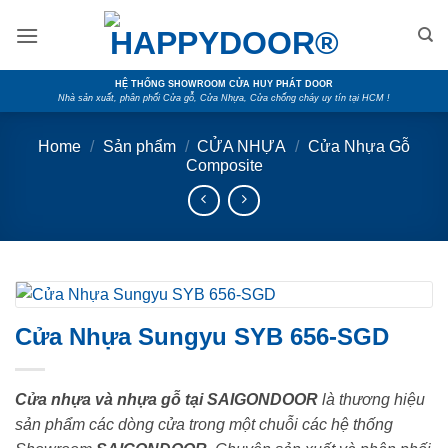
Skip
to
content
HỆ THỐNG SHOWROOM CỬA HUY PHÁT DOOR
Nhà sản xuất, phân phối Cửa gỗ, Cửa Nhựa, Cửa chống cháy uy tín tại HCM !
Home
/
Sản phẩm
/
CỬA NHỰA
/
Cửa Nhựa Gỗ
Composite
Cửa Nhựa Sungyu SYB 656-SGD
Cửa nhựa và nhựa gỗ tại SAIGONDOOR
là thương hiệu
sản phẩm các dòng cửa trong một chuỗi các hệ thống