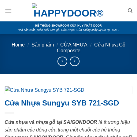
Skip
to
content
HỆ THỐNG SHOWROOM CỬA HUY PHÁT DOOR
Nhà sản xuất, phân phối Cửa gỗ, Cửa Nhựa, Cửa chống cháy uy tín tại HCM !
Home
/
Sản phẩm
/
CỬA NHỰA
/
Cửa Nhựa Gỗ
Composite
Cửa Nhựa Sungyu SYB 721-SGD
Cửa nhựa và nhựa gỗ tại SAIGONDOOR
là thương hiệu
sản phẩm các dòng cửa trong một chuỗi các hệ thống