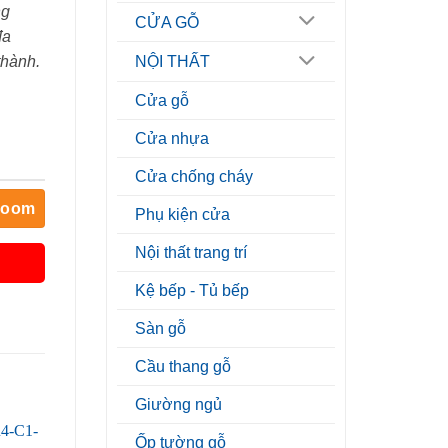
ng
CỬA GỖ
đa
thành.
NỘI THẤT
Cửa gỗ
Cửa nhựa
Cửa chống cháy
room
Phụ kiện cửa
Nội thất trang trí
Kệ bếp - Tủ bếp
Sàn gỗ
Cầu thang gỗ
Giường ngủ
Ốp tường gỗ