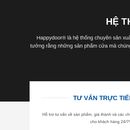
HỆ 
Happydoor® là hệ thống chuyên sản xuất
tưởng rằng những sản phẩm cửa mà chúng 
TƯ VẤN TRỰC TIẾP
Hỗ trợ tư vấn về sản phẩm, giá thành và các ch
cho khách hàng 24/7!