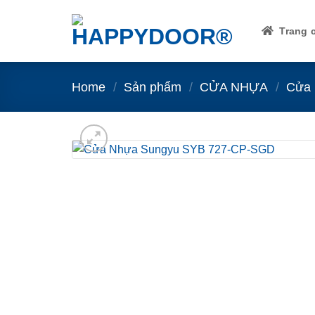
Skip
to
Trang 
content
Home
/
Sản phẩm
/
CỬA NHỰA
/
Cửa 