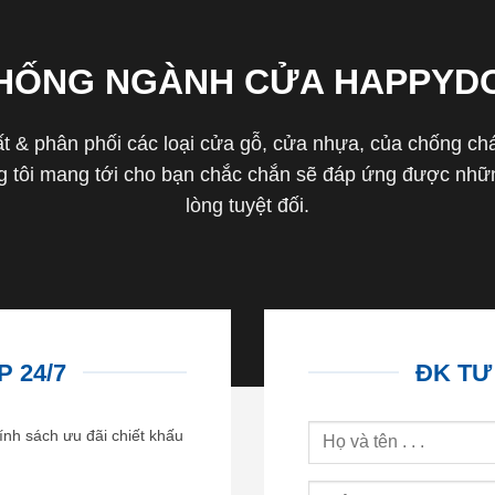
THỐNG NGÀNH CỬA HAPPYD
 & phân phối các loại cửa gỗ, cửa nhựa, của chống cháy 
tôi mang tới cho bạn chắc chắn sẽ đáp ứng được nhữn
lòng tuyệt đối.
 24/7
ĐK TƯ
ính sách ưu đãi chiết khấu