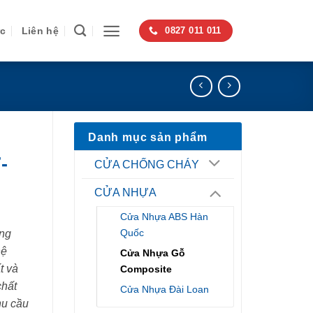
ức
Liên hệ
0827 011 011
Danh mục sản phẩm
-
CỬA CHỐNG CHÁY
CỬA NHỰA
Cửa Nhựa ABS Hàn
Quốc
ng
hệ
Cửa Nhựa Gỗ
t và
Composite
chất
Cửa Nhựa Đài Loan
hu cầu