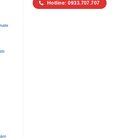
Hotline: 0933.707.707
nate
Xám