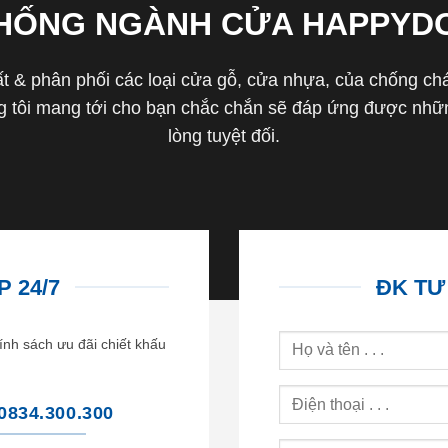
THỐNG NGÀNH CỬA HAPPYD
 & phân phối các loại cửa gỗ, cửa nhựa, của chống cháy 
tôi mang tới cho bạn chắc chắn sẽ đáp ứng được nhữn
lòng tuyệt đối.
 24/7
ĐK TƯ
ính sách ưu đãi chiết khấu
0834.300.300