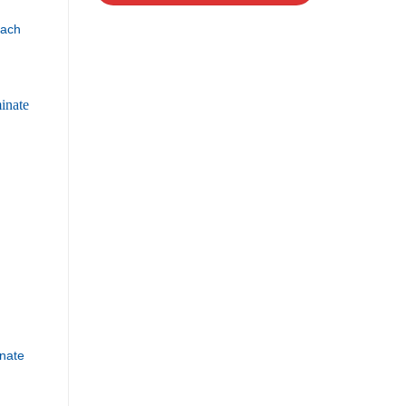
hach
nate