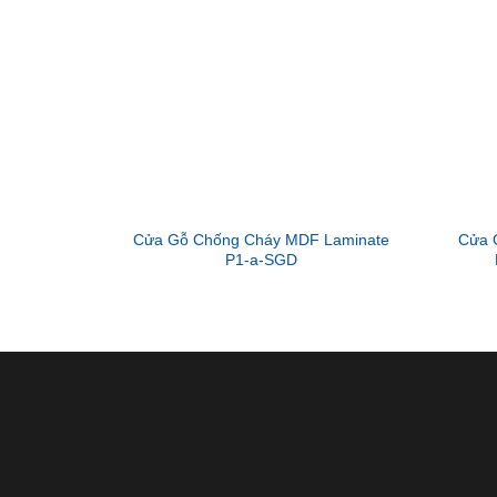
Cửa Gỗ Chống Cháy MDF Laminate
Cửa 
P1-a-SGD