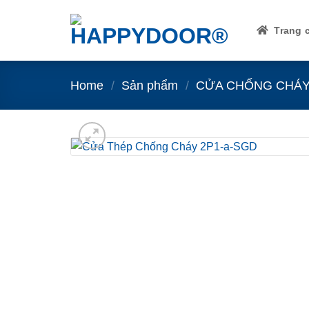
Skip
to
Trang 
content
Home
/
Sản phẩm
/
CỬA CHỐNG CHÁ