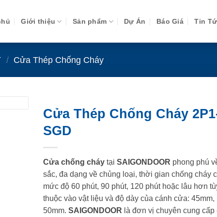
chủ
Giới thiệu
Sản phẩm
Dự Án
Báo Giá
Tin T
Y
/
Cửa Thép Chống Cháy
Cửa Thép Chống Cháy 2P1-
SGD
Cửa chống cháy
tại
SAIGONDOOR
phong phú v
sắc, đa dạng về chủng loại, thời gian chống cháy 
mức độ 60 phút, 90 phút, 120 phút hoặc lâu hơn tù
thuộc vào vật liệu và độ dày của cánh cửa: 45mm,
50mm.
SAIGONDOOR
là đơn vị chuyên cung cấp