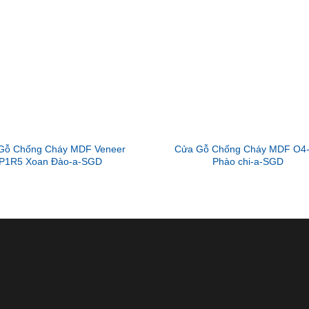
Gỗ Chống Cháy MDF Veneer
Cửa Gỗ Chống Cháy MDF O4
P1R5 Xoan Đào-a-SGD
Phào chi-a-SGD