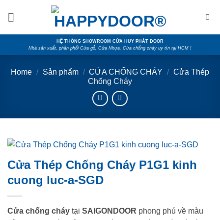
Skip
to
content
HỆ THỐNG SHOWROOM CỬA HUY PHÁT DOOR
Nhà sản xuất, phân phối Cửa gỗ, Cửa Nhựa, Cửa chống cháy uy tín tại HCM !
Home
/
Sản phẩm
/
CỬA CHỐNG CHÁY
/
Cửa Thép
Chống Cháy
Cửa Thép Chống Cháy P1G1 kinh
cuong luc-a-SGD
Cửa chống cháy
tại
SAIGONDOOR
phong phú về màu