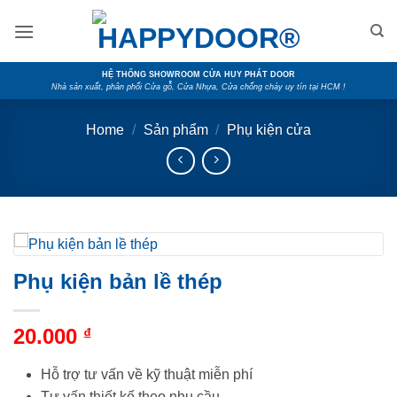
Skip
to
content
HỆ THỐNG SHOWROOM CỬA HUY PHÁT DOOR
Nhà sản xuất, phân phối Cửa gỗ, Cửa Nhựa, Cửa chống cháy uy tín tại HCM !
Home
/
Sản phẩm
/
Phụ kiện cửa
Phụ kiện bản lề thép
20.000
₫
Hỗ trợ tư vấn về kỹ thuật miễn phí
Tư vấn thiết kế theo nhu cầu