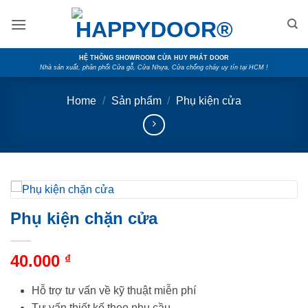
Skip
to
content
HỆ THỐNG SHOWROOM CỬA HUY PHÁT DOOR
Nhà sản xuất, phân phối Cửa gỗ, Cửa Nhựa, Cửa chống cháy uy tín tại HCM !
Home
/
Sản phẩm
/
Phụ kiện cửa
Phụ kiện chặn cửa
40.000
₫
Hỗ trợ tư vấn về kỹ thuật miễn phí
Tư vấn thiết kế theo nhu cầu