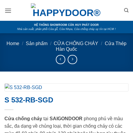
Skip
to
content
HỆ THỐNG SHOWROOM CỬA HUY PHÁT DOOR
Nhà sản xuất, phân phối Cửa gỗ, Cửa Nhựa, Cửa chống cháy uy tín tại HCM !
Home
/
Sản phẩm
/
CỬA CHỐNG CHÁY
/
Cửa Thép
Hàn Quốc
S 532-RB-SGD
Cửa chống cháy
tại
SAIGONDOOR
phong phú về màu
sắc, đa dạng về chủng loại, thời gian chống cháy có các