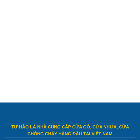
TỰ HÀO LÀ NHÀ CUNG CẤP CỬA GỖ, CỬA NHỰA, CỬA
CHỐNG CHÁY HÀNG ĐẦU TẠI VIỆT NAM