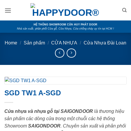
Skip
to
content
HỆ THỐNG SHOWROOM CỬA HUY PHÁT DOOR
Nhà sản xuất, phân phối Cửa gỗ, Cửa Nhựa, Cửa chống cháy uy tín tại HCM !
Home
/
Sản phẩm
/
CỬA NHỰA
/
Cửa Nhựa Đài Loan
SGD TW1 A-SGD
Cửa nhựa và nhựa gỗ tại SAIGONDOOR
là thương hiệu
sản phẩm các dòng cửa trong một chuỗi các hệ thống
Showroom
SAIGONDOOR
. Chuyên sản xuất và phân phối