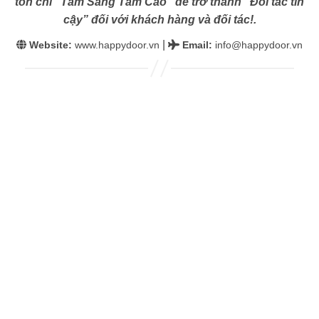
tôn chỉ “Tâm Sáng Tầm Cao” để trở thành “Đối tác tin
cậy” đối với khách hàng và đối tác!.
|
Website:
www.happydoor.vn
Email
:
info@happydoor.vn