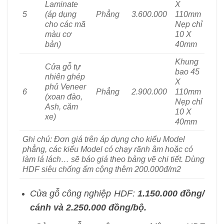
Laminate
X
5
(áp dụng
Phẳng
3.600.000
110mm
cho các mã
Nẹp chỉ
màu cơ
10 X
bản)
40mm
Khung
Cửa gỗ tự
bao 45
nhiên ghép
X
phủ Veneer
6
Phẳng
2.900.000
110mm
(xoan đào,
Nẹp chỉ
Ash, căm
10 X
xe)
40mm
Ghi chú: Đơn giá trên áp dụng cho kiểu Model
phẳng, các kiểu Model có chạy rãnh âm hoặc có
làm lá lách… sẽ báo giá theo bảng vẽ chi tiết. Dùng
HDF siêu chống ẩm cộng thêm 200.000đ/m2
Cửa gỗ công nghiệp HDF:
1.150.000 đồng/
cánh và 2.250.000 đồng/bộ.