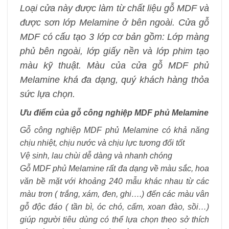
Loại cửa này được làm từ chất liệu gỗ MDF và
được sơn lớp Melamine ở bên ngoài. Cửa gỗ
MDF có cấu tạo 3 lớp cơ bản gồm: Lớp màng
phủ bên ngoài, lớp giấy nền và lớp phim tạo
màu kỹ thuật. Màu của cửa gỗ MDF phủ
Melamine khá đa dạng, quý khách hàng thỏa
sức lựa chọn.
Ưu điểm của gỗ công nghiệp MDF phủ Melamine
Gỗ công nghiệp MDF phủ Melamine có khả năng
chịu nhiệt, chịu nước và chịu lực tương đối tốt
Vệ sinh, lau chùi dễ dàng và nhanh chóng
Gỗ MDF phủ Melamine rất đa dạng về màu sắc, hoa
văn bề mặt với khoảng 240 mẫu khác nhau từ các
màu trơn ( trắng, xám, đen, ghi….) đến các màu vân
gỗ độc đáo ( tần bì, óc chó, cẩm, xoan đào, sồi…)
giúp người tiêu dùng có thể lựa chọn theo sở thích