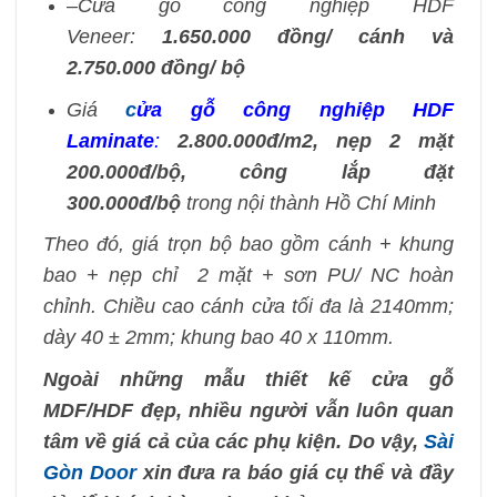
–Cửa gỗ công nghiệp HDF
Veneer:
1.650.000 đồng/ cánh và
2.750.000 đồng/ bộ
Giá
c
ửa gỗ công nghiệp HDF
Laminate
:
2.800.000đ/m2, nẹp 2 mặt
200.000đ/bộ, công lắp đặt
300.000đ/bộ
trong nội thành Hồ Chí Minh
Theo đó, giá trọn bộ bao gồm cánh + khung
bao + nẹp chỉ 2 mặt + sơn PU/ NC hoàn
chỉnh. Chiều cao cánh cửa tối đa là 2140mm;
dày 40 ± 2mm; khung bao 40 x 110mm.
Ngoài những mẫu thiết kế cửa gỗ
MDF/HDF đẹp, nhiều người vẫn luôn quan
tâm về giá cả của các phụ kiện. Do vậy,
Sài
Gòn Door
xin đưa ra báo giá cụ thể và đầy