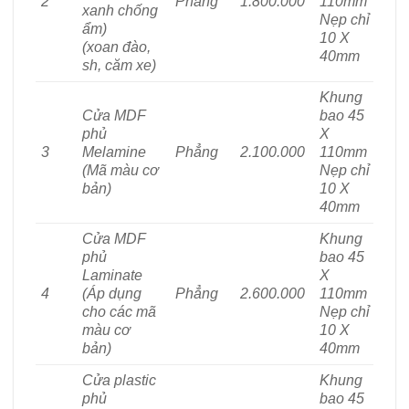
2
Phẳng
1.800.000
110mm
xanh chống
Nẹp chỉ
ẩm)
10 X
(xoan đào,
40mm
sh, căm xe)
Khung
Cửa MDF
bao 45
phủ
X
3
Melamine
Phẳng
2.100.000
110mm
(Mã màu cơ
Nẹp chỉ
bản)
10 X
40mm
Cửa MDF
Khung
phủ
bao 45
Laminate
X
4
(Áp dụng
Phẳng
2.600.000
110mm
cho các mã
Nẹp chỉ
màu cơ
10 X
bản)
40mm
Cửa plastic
Khung
phủ
bao 45