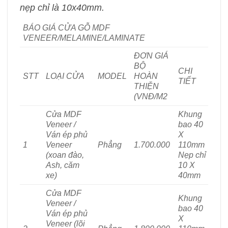
nẹp chỉ là 10x40mm.
BÁO GIÁ CỬA GỖ MDF
VENEER/MELAMINE/LAMINATE
ĐƠN GIÁ
BỘ
CHI
STT
LOẠI CỬA
MODEL
HOÀN
TIẾT
THIỆN
(VNĐ/M2
Cửa MDF
Khung
Veneer /
bao 40
Ván ép phủ
X
1
Veneer
Phẳng
1.700.000
110mm
(xoan đào,
Nẹp chỉ
Ash, căm
10 X
xe)
40mm
Cửa MDF
Khung
Veneer /
bao 40
Ván ép phủ
X
Veneer (lõi