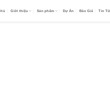
chủ
Giới thiệu
Sản phẩm
Dự Án
Báo Giá
Tin T
TAG ARCHIVES:
CỬA HDF