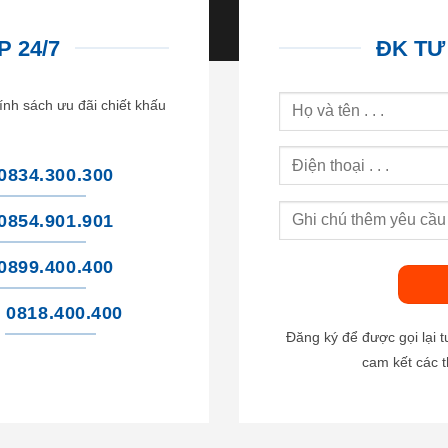
 24/7
ĐK TƯ
ính sách ưu đãi chiết khấu
0834.300.300
0854.901.901
0899.400.400
0818.400.400
Đăng ký để được gọi lại 
cam kết các t