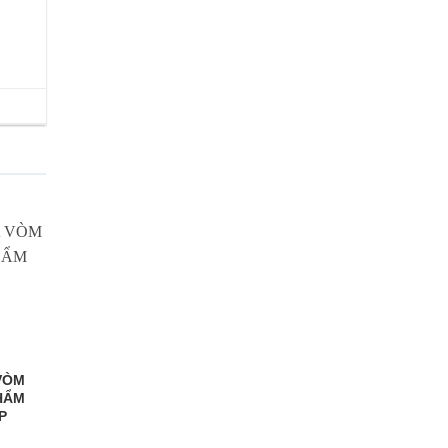
VÒM
HẨM
P