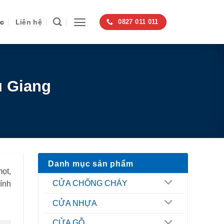
ức
Liên hệ
0827 011 011
u Giang
Danh mục sản phẩm
ọt,
CỬA CHỐNG CHÁY
ính
CỬA NHỰA
CỬA GỖ