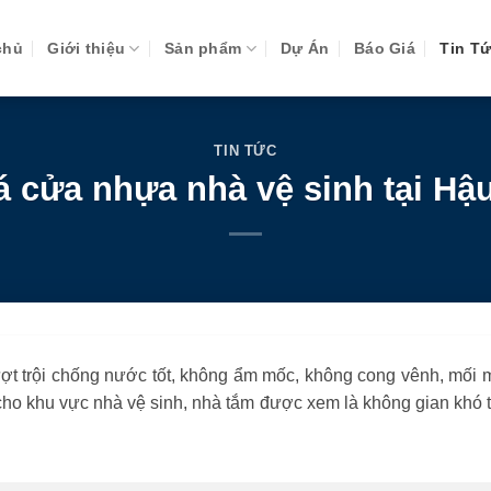
chủ
Giới thiệu
Sản phẩm
Dự Án
Báo Giá
Tin T
TIN TỨC
á cửa nhựa nhà vệ sinh tại Hậ
ợt trội chống nước tốt, không ẩm mốc, không cong vênh, mối m
cho khu vực nhà vệ sinh, nhà tắm được xem là không gian khó t