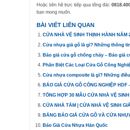
Hoặc liên hệ trực tiếp qua tổng đài:
0818.40
bạn mong muốn.
BÀI VIẾT LIÊN QUAN
CỬA NHÀ VỆ SINH THỊNH HÀNH NĂM 
Cửa nhựa giả gỗ là gì? Những thông tin
Báo giá cửa gỗ chống cháy – Báo giá 
Phân Biệt Các Loại Cửa Gỗ Công Nghi
Cửa nhựa composite là gì? Những điều 
BÁO GIÁ CỬA GỖ CÔNG NGHIỆP HDF 
TỔNG HỢP 30 MẪU CỬA NHÀ VỆ SINH
CỬA NHÀ TẮM | CỬA NHÀ VỆ SINH GI
BẢNG BÁO GIÁ CỬA GỖ VÀ CỬA NHỰ
Báo Giá Cửa Nhựa Hàn Quốc