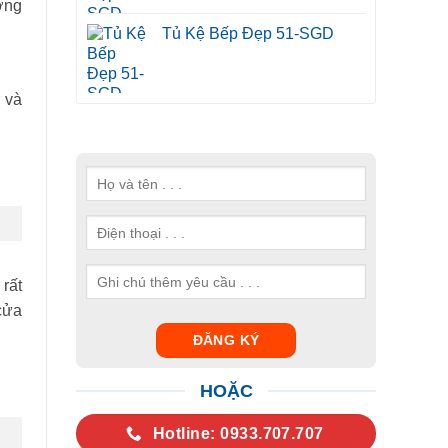
ờng
Tủ Kệ Bếp Đẹp 51-SGD
 và
rất
cửa
HOẶC
Hotline: 0933.707.707