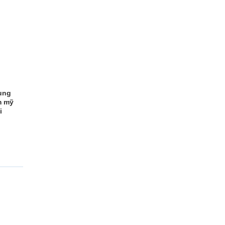
ụng
m mỹ
i