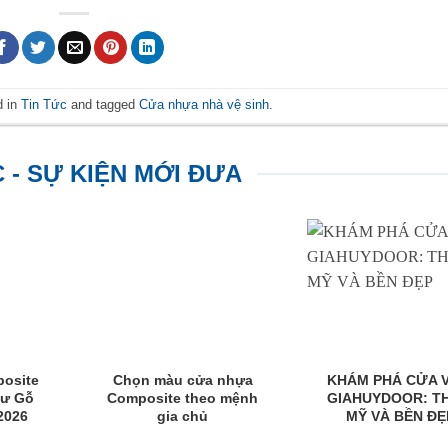
d in
Tin Tức
and tagged
Cửa nhựa nhà vệ sinh
.
C - SỰ KIỆN MỚI ĐƯA
osite
Chọn màu cửa nhựa
KHÁM PHÁ CỬA 
hư Gỗ
Composite theo mệnh
GIAHUYDOOR: T
2026
gia chủ
MỸ VÀ BỀN ĐẸ