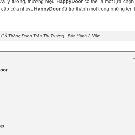
cửa lý tưởng, thương hiệu
HappyDoor
có thể là một lựa chọn 
g cấp cửa nhựa,
HappyDoor
đã trở thành một trong những tên 
 Gỗ Thông Dụng Trên Thị Trường | Bảo Hành 2 Năm
Door
r
ợp