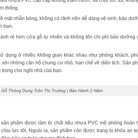
iệu nhựa PVC cao cấp không thấm nước và chịu lực tốt, không
ền thống.
bề mặt nhẵn bóng, không có rãnh nên dễ dàng vệ sinh, bảo dưỡ
h bạn.
hành rẻ hơn cửa gỗ tự nhiên và không tốn chi phí bảo dưỡng 
sử dụng ở nhiều không gian khác nhau như phòng khách, ph
 với những căn hộ chung cư nhỏ, hạn chế về diện tích. Sản p
 trọng cho ngôi nhà của bạn.
 Gỗ Thông Dụng Trên Thị Trường | Bảo Hành 2 Năm
 sản phẩm được làm từ chất liệu nhựa PVC mô phỏng hoàn 
chịu lực tốt. Ngoài ra, sản phẩm còn được trang bị khóa an to