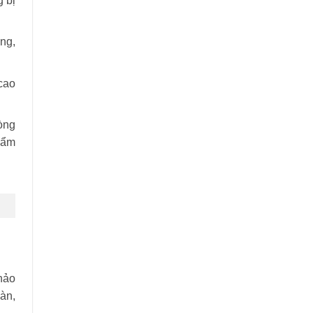
 bị
ng,
cao
òng
hẩm
hảo
àn,