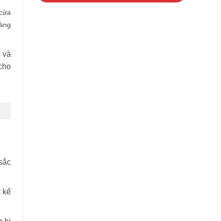
 cửa
dàng
í và
cho
sắc
 kế