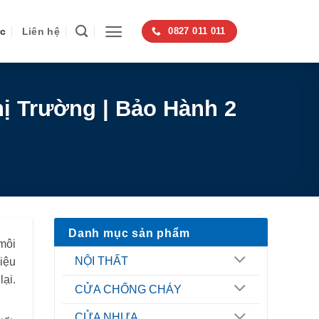
ức
Liên hệ
0827 011 011
ị Trường | Bảo Hành 2
Danh mục sản phẩm
môi
NỘI THẤT
iệu
ại.
CỬA CHỐNG CHÁY
CỬA NHỰA