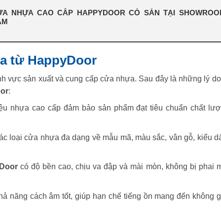
ỬA NHỰA CAO CẤP HAPPYDOOR CÓ SẴN TẠI SHOWROO
ẮM
ựa từ HappyDoor
lĩnh vực sản xuất và cung cấp cửa nhựa. Sau đây là những lý do
or
:
iệu nhựa cao cấp đảm bảo sản phẩm đạt tiêu chuẩn chất lượ
ác loại cửa nhựa đa dạng về mẫu mã, màu sắc, vân gỗ, kiểu d
Door
có độ bền cao, chịu va đập và mài mòn, không bị phai 
hả năng cách âm tốt, giúp hạn chế tiếng ồn mang đến không g