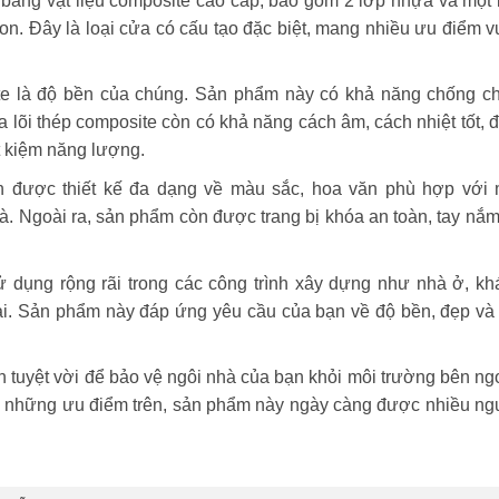
 bằng vật liệu composite cao cấp, bao gồm 2 lớp nhựa và một 
bon. Đây là loại cửa có cấu tạo đặc biệt, mang nhiều ưu điểm 
e là độ bền của chúng. Sản phẩm này có khả năng chống ch
 lõi thép composite còn có khả năng cách âm, cách nhiệt tốt, 
t kiệm năng lượng.
 được thiết kế đa dạng về màu sắc, hoa văn phù hợp với 
hà. Ngoài ra, sản phẩm còn được trang bị khóa an toàn, tay nắ
dụng rộng rãi trong các công trình xây dựng như nhà ở, kh
i. Sản phẩm này đáp ứng yêu cầu của bạn về độ bền, đẹp và t
n tuyệt vời để bảo vệ ngôi nhà của bạn khỏi môi trường bên ng
Với những ưu điểm trên, sản phẩm này ngày càng được nhiều ng