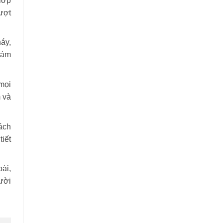
lớp
vượt
áy,
đảm
mọi
m và
ách
iết
oài,
ười