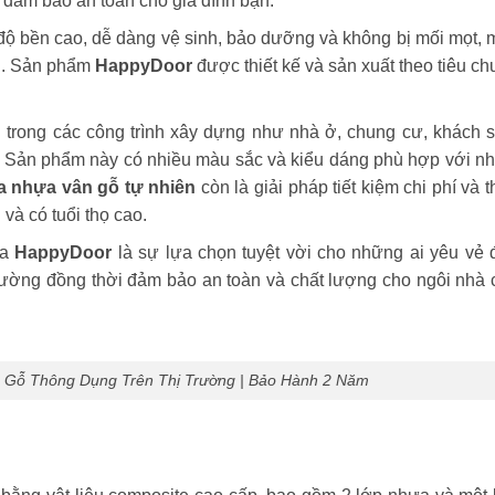
 đảm bảo an toàn cho gia đình bạn.
độ bền cao, dễ dàng vệ sinh, bảo dưỡng và không bị mối mọt, 
ng. Sản phẩm
HappyDoor
được thiết kế và sản xuất theo tiêu c
 trong các công trình xây dựng như nhà ở, chung cư, khách s
. Sản phẩm này có nhiều màu sắc và kiểu dáng phù hợp với nh
a nhựa vân gỗ tự nhiên
còn là giải pháp tiết kiệm chi phí và 
và có tuổi thọ cao.
ủa
HappyDoor
là sự lựa chọn tuyệt vời cho những ai yêu vẻ 
rường đồng thời đảm bảo an toàn và chất lượng cho ngôi nhà 
 Gỗ Thông Dụng Trên Thị Trường | Bảo Hành 2 Năm