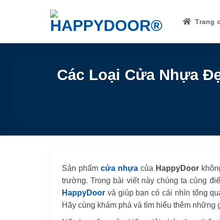
Skip
to
Trang 
content
Các Loại Cửa Nhựa Đẹ
Sản phẩm
cửa nhựa
của
HappyDoor
không
trường. Trong bài viết này chúng ta cùng đ
HappyDoor
và giúp bạn có cái nhìn tổng 
Hãy cùng khám phá và tìm hiểu thêm những gi