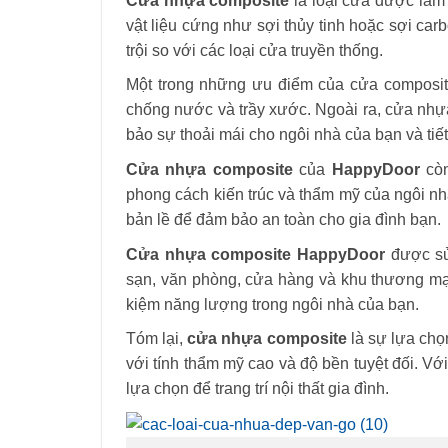
Cửa nhựa composite
là loại cửa được làm
vật liệu cứng như sợi thủy tinh hoặc sợi car
trội so với các loại cửa truyền thống.
Một trong những ưu điểm của cửa composit
chống nước và trầy xước. Ngoài ra, cửa nhựa
bảo sự thoải mái cho ngôi nhà của bạn và tiế
Cửa nhựa composite
của
HappyDoor
còn
phong cách kiến ​​trúc và thẩm mỹ của ngôi n
bản lề để đảm bảo an toàn cho gia đình bạn.
Cửa nhựa composite
HappyDoor
được sử 
sạn, văn phòng, cửa hàng và khu thương mạ
kiệm năng lượng trong ngôi nhà của bạn.
Tóm lại,
cửa nhựa composite
là sự lựa chọ
với tính thẩm mỹ cao và độ bền tuyệt đối. 
lựa chọn để trang trí nội thất gia đình.