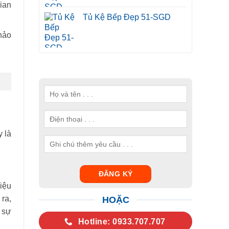
ian
Tủ Kệ Bếp Đẹp 51-SGD
hảo
y là
iệu
ra,
HOẶC
 sự
Hotline: 0933.707.707