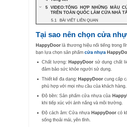
VIDEO:TỔNG HỢP NHỮNG MẪU C
TRÊN TOÀN QUỐC LÀM CỬA NHÀ T
BÀI VIẾT LIÊN QUAN
Tại sao nên chọn cửa nh
HappyDoor
là thương hiệu nổi tiếng trong 
bạn lựa chọn sản phẩm
cửa nhựa
HappyDo
Chất lượng:
HappyDoor
sử dụng chất l
đảm bảo sức khỏe người sử dụng.
Thiết kế đa dạng:
HappyDoor
cung cấp c
phù hợp với mọi nhu cầu của khách hàng.
Độ bền: Sản phẩm cửa nhựa của
Happy
khi tiếp xúc với ánh nắng và môi trường.
Độ cách âm: Cửa nhựa
HappyDoor
có k
sống thoải mái, yên tĩnh.