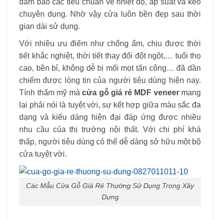
đảm bảo các tiêu chuẩn về nhiệt độ, áp suất và keo
chuyên dụng. Nhờ vậy cửa luôn bền đẹp sau thời
gian dài sử dụng.
Với nhiều ưu điểm như chống ẩm, chịu được thời
tiết khắc nghiệt, thời tiết thay đổi đột ngột,… tuổi thọ
cao, bền bỉ, không dễ bị mối mọt tấn công… đã dần
chiếm được lòng tin của người tiêu dùng hiện nay.
Tính thẩm mỹ mà
cửa gỗ giá rẻ MDF veneer
mang
lại phải nói là tuyệt vời, sự kết hợp giữa màu sắc đa
dạng và kiểu dáng hiện đại đáp ứng được nhiều
nhu cầu của thị trường nội thất. Với chi phí khá
thấp, người tiêu dùng có thể dễ dàng sở hữu một bộ
cửa tuyệt vời.
Các Mẫu Cửa Gỗ Giá Rẻ Thường Sử Dụng Trong Xây
Dựng