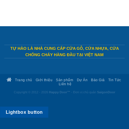
TỰ HÀO LÀ NHÀ CUNG CẤP CỬA GỖ, CỬA NHỰA, CỬA
CHỐNG CHÁY HÀNG ĐẦU TẠI VIỆT NAM
Trang chủ
Giới thiệu
Sản phẩm
Dự Án
Báo Giá
Tin Tức
Liên hệ
Copyright © 2012 - 2026
Happy Door™
- Đơn vị chủ quản
SaigonDoor
Lightbox button