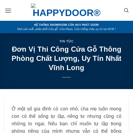
Skip
to
content
HỆ THỐNG SHOWROOM CỬA HUY PHÁT DOOR
Nhà sản xuất, phân phối Cửa gỗ, Cửa Nhựa, Cửa chống cháy uy tín tại HCM !
TIN TỨC
Đơn Vị Thi Công Cửa Gỗ Thông
Phòng Chất Lượng, Uy Tín Nhất
Vĩnh Long
Ở một số gia đình có con nhỏ, cha mẹ luôn mong
con có thể sống tự lập, riêng tư nhưng cũng có
những lo ngại. Nếu bạn chỉ muốn tự lập trong
phòng riêng của mình nhưng vẫn có thể trông