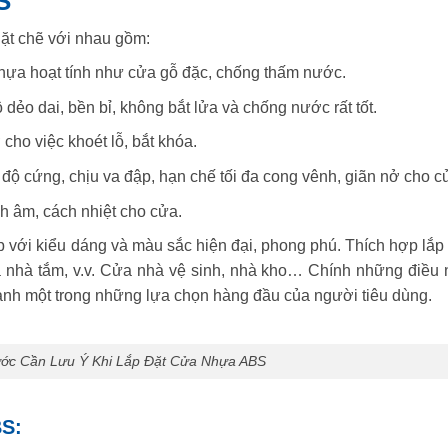
S
chặt chẽ với nhau gồm:
nhựa hoạt tính như cửa gỗ đặc, chống thấm nước.
 dẻo dai, bền bỉ, không bắt lửa và chống nước rất tốt.
cho việc khoét lỗ, bắt khóa.
 độ cứng, chịu va đập, hạn chế tối đa cong vênh, giãn nở cho c
ch âm, cách nhiệt cho cửa.
p với kiểu dáng và màu sắc hiện đại, phong phú. Thích hợp lắp 
a nhà tắm, v.v. Cửa nhà vệ sinh, nhà kho… Chính những điều 
nh một trong những lựa chọn hàng đầu của người tiêu dùng.
ước Cần Lưu Ý Khi Lắp Đặt Cửa Nhựa ABS
BS: