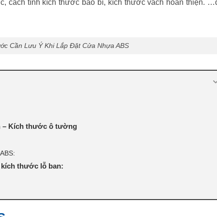
ớc, cách tính kích thước bao bì, kích thước vách hoàn thiện. 
ước Cần Lưu Ý Khi Lắp Đặt Cửa Nhựa ABS
n – Kích thước ô tường
 ABS:
kích thước lỗ ban: