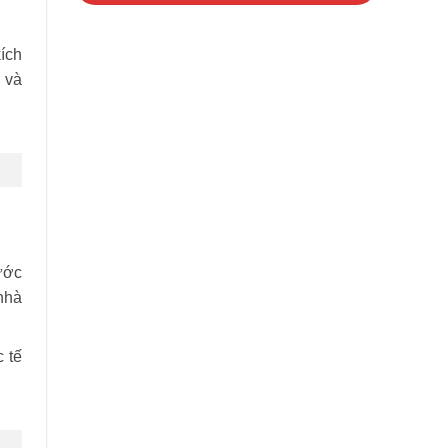
ích
 và
ước
nhà
 tế