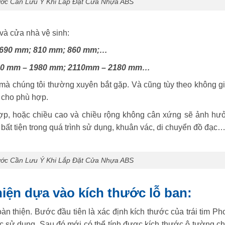
ước Cần Lưu Ý Khi Lắp Đặt Cửa Nhựa ABS
và cửa nhà vệ sinh:
; 690 mm; 810 mm; 860 mm;…
 1920 mm – 1980 mm; 2110mm – 2180 mm…
i mà chúng tôi thường xuyên bắt gặp. Và cũng tùy theo không g
a cho phù hợp.
ợp, hoặc chiều cao và chiều rộng không cân xứng sẽ ảnh hư
bất tiện trong quá trình sử dụng, khuân vác, di chuyển đồ đạc
ước Cần Lưu Ý Khi Lắp Đặt Cửa Nhựa ABS
iện dựa vào kích thước lỗ ban:
n thiện. Bước đầu tiên là xác định kích thước của trái tim Ph
c sử dụng. Sau đó mới có thể tính được kích thước ô tường ch