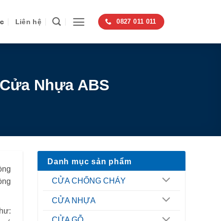
ức
Liên hệ
0827 011 011
t Cửa Nhựa ABS
Danh mục sản phẩm
òng
CỬA CHỐNG CHÁY
òng
CỬA NHỰA
hư:
CỬA GỖ