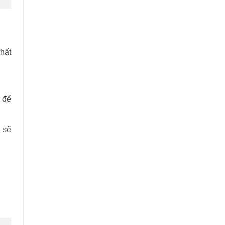
hất
 để
 sẽ