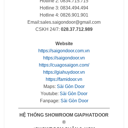
Hotline 2: 0834.715.715
Hotline 3: 0834.494.494
Hotline 4: 0826.901.901
Email:
sales.saigondoor@gmail.com
CSKH 24/7:
028.37.712.989
Website
https://saigondoor.com.vn
https://saigondoor.vn
https://cuagosaigon.com/
https://giahuydoor.vn
https://famidoor.vn
Maps:
Sài Gòn Door
Youtube:
Sài Gòn Door
Fanpage:
Sài Gòn Door
————————————————————
HỆ THỐNG SHOWROOM GIAPHATDOOR
®