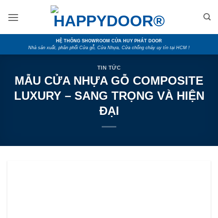
Skip
to
content
HỆ THỐNG SHOWROOM CỬA HUY PHÁT DOOR
Nhà sản xuất, phân phối Cửa gỗ, Cửa Nhựa, Cửa chống cháy uy tín tại HCM !
TIN TỨC
MẪU CỬA NHỰA GỖ COMPOSITE
LUXURY – SANG TRỌNG VÀ HIỆN
ĐẠI