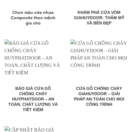
Chọn màu cửa nhựa
KHÁM PHÁ CỬA VÒM
Composite theo mệnh
GIAHUYDOOR: THẨM MỸ
gia chủ
VÀ BỀN ĐẸP
BÁO GIÁ CỬA GỖ
CỬA GỖ CHỐNG CHÁY
CHỐNG CHÁY
GIAHUYDOOR – GIẢI
HUYPHATDOOR – AN
PHÁP AN TOÀN CHO MỌI
TOÀN, CHẤT LƯỢNG VÀ
CÔNG TRÌNH
TIẾT KIỆM