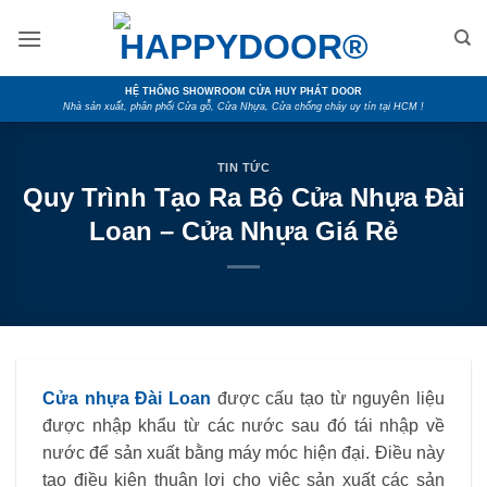
Skip
to
content
HỆ THỐNG SHOWROOM CỬA HUY PHÁT DOOR
Nhà sản xuất, phân phối Cửa gỗ, Cửa Nhựa, Cửa chống cháy uy tín tại HCM !
TIN TỨC
Quy Trình Tạo Ra Bộ Cửa Nhựa Đài
Loan – Cửa Nhựa Giá Rẻ
Cửa nhựa Đài Loan
được cấu tạo từ nguyên liệu
được nhập khẩu từ các nước sau đó tái nhập về
nước để sản xuất bằng máy móc hiện đại. Điều này
tạo điều kiện thuận lợi cho việc sản xuất các sản