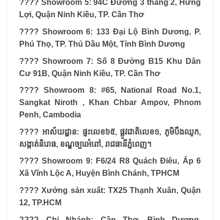
????
Showroom 5: 94C Đường 3 tháng 2, Hưng
Lợi, Quận Ninh Kiều, TP. Cần Thơ
????
Showroom 6: 133 Đại Lộ Bình Dương, P.
Phú Thọ, TP. Thủ Dầu Một, Tỉnh Bình Dương
????
Showroom 7: Số 8 Đường B15 Khu Dân
Cư 91B, Quận Ninh Kiều, TP. Cần Thơ
????
Showroom 8: #65, National Road No.1,
Sangkat Niroth , Khan Chbar Ampov, Phnom
Penh, Cambodia
????
អាស័យដ្ឋាន
:
ផ្ទះលេខ៦៥
,
ផ្លូវជាតិលេខ១
,
ភូមិបឹងឈូក
,
សង្កាត់និរោធ
,
ខណ្ឌច្បារអំពៅ
,
រាជធានីភ្នំពេញ។
????
Showroom 9: F6/24 R8 Quách Điêu, Ấp 6
Xã Vĩnh Lộc A, Huyện Bình Chánh, TPHCM
????
Xưởng sản xuất: TX25 Thạnh Xuân, Quận
12, TP.HCM
????
Chi Nhánh: Cần Thơ, Bình Dương,