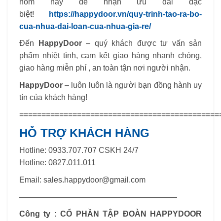
hôm nay để nhận ưu đãi đặc
biệt!
https://happydoor.vn/quy-trinh-tao-ra-bo-
cua-nhua-dai-loan-cua-nhua-gia-re/
Đến
HappyDoor
– quý khách được tư vấn sản
phẩm nhiệt tình, cam kết giao hàng nhanh chóng,
giao hàng miễn phí , an toàn tận nơi người nhận.
HappyDoor
– luôn luôn là người bạn đồng hành uy
tín của khách hàng!
=============================================
HỖ TRỢ KHÁCH HÀNG
Hotline: 0933.707.707 CSKH 24/7
Hotline: 0827.011.011
Email:
sales.happydoor@gmail.com
————————————————————
Công ty : CỔ PHẦN TẬP ĐOÀN HAPPYDOOR