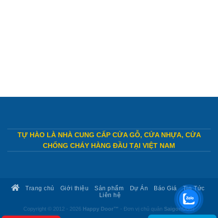
TỰ HÀO LÀ NHÀ CUNG CẤP CỬA GỖ, CỬA NHỰA, CỬA
CHỐNG CHÁY HÀNG ĐẦU TẠI VIỆT NAM
Trang chủ
Giới thiệu
Sản phẩm
Dự Án
Báo Giá
Tin Tức
Liên hệ
Copyright © 2012 - 2026
Happy Door™
- Đơn vị chủ quản
SaigonDoor