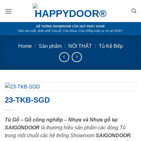
Skip
to
content
HỆ THỐNG SHOWROOM CỬA HUY PHÁT DOOR
Nhà sản xuất, phân phối Cửa gỗ, Cửa Nhựa, Cửa chống cháy uy tín tại HCM !
Home
/
Sản phẩm
/
NỘI THẤT
/
Tủ Kệ Bếp
23-TKB-SGD
Tủ Gỗ – Gỗ công nghiêp – Nhựa và Nhựa gỗ tại
SAIGONDOOR
là thương hiệu sản phẩm các dòng Tủ
trong một chuỗi các hệ thống Showroom
SAIGONDOOR
.