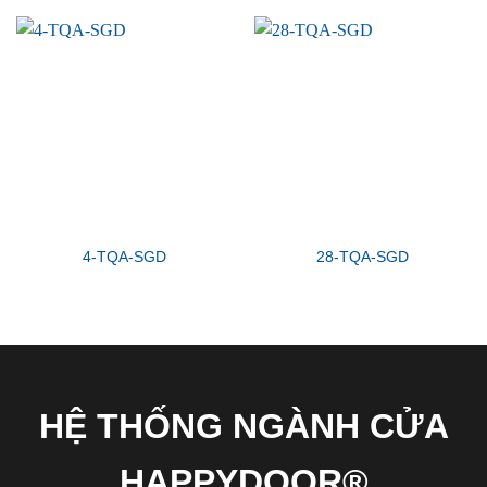
4-TQA-SGD
28-TQA-SGD
HỆ THỐNG NGÀNH CỬA
HAPPYDOOR®