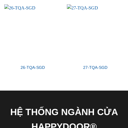
26-TQA-SGD
27-TQA-SGD
HỆ THỐNG NGÀNH CỬA
HAPPYDOOR®