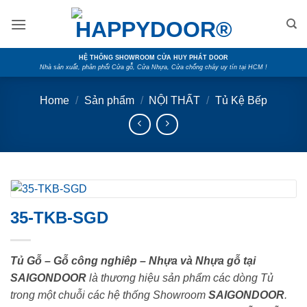
Skip
to
content
HỆ THỐNG SHOWROOM CỬA HUY PHÁT DOOR
Nhà sản xuất, phân phối Cửa gỗ, Cửa Nhựa, Cửa chống cháy uy tín tại HCM !
Home
/
Sản phẩm
/
NỘI THẤT
/
Tủ Kệ Bếp
35-TKB-SGD
Tủ Gỗ – Gỗ công nghiêp – Nhựa và Nhựa gỗ tại
SAIGONDOOR
là thương hiệu sản phẩm các dòng Tủ
trong một chuỗi các hệ thống Showroom
SAIGONDOOR
.