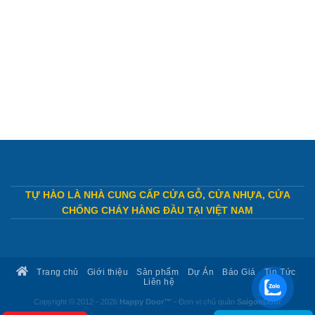
TỰ HÀO LÀ NHÀ CUNG CẤP CỬA GỖ, CỬA NHỰA, CỬA
CHỐNG CHÁY HÀNG ĐẦU TẠI VIỆT NAM
Trang chủ
Giới thiệu
Sản phẩm
Dự Án
Báo Giá
Tin Tức
Liên hệ
Copyright © 2012 - 2026
Happy Door™
- Đơn vị chủ quản
SaigonDoor