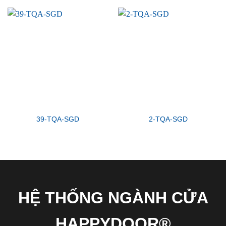
39-TQA-SGD
2-TQA-SGD
HỆ THỐNG NGÀNH CỬA
HAPPYDOOR®