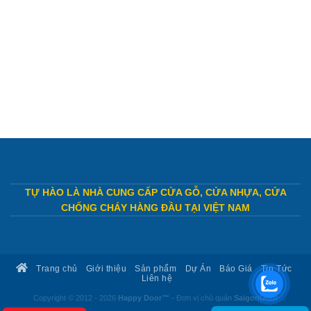
TỰ HÀO LÀ NHÀ CUNG CẤP CỬA GỖ, CỬA NHỰA, CỬA
CHỐNG CHÁY HÀNG ĐẦU TẠI VIỆT NAM
Trang chủ
Giới thiệu
Sản phẩm
Dự Án
Báo Giá
Tin Tức
Liên hệ
Copyright © 2012 - 2026
Happy Door™
- Đơn vị chủ quản
SaigonDoor