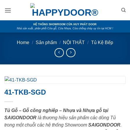
Skip
to
content
HỆ THỐNG SHOWROOM CỬA HUY PHÁT DOOR
Nhà sản xuất, phân phối Cửa gỗ, Cửa Nhựa, Cửa chống cháy uy tín tại HCM !
Home
/
Sản phẩm
/
NỘI THẤT
/
Tủ Kệ Bếp
41-TKB-SGD
Tủ Gỗ – Gỗ công nghiêp – Nhựa và Nhựa gỗ tại
SAIGONDOOR
là thương hiệu sản phẩm các dòng Tủ
trong một chuỗi các hệ thống Showroom
SAIGONDOOR
.