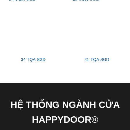
34-TQA-SGD
21-TQA-SGD
HỆ THỐNG NGÀNH CỬA
HAPPYDOOR®