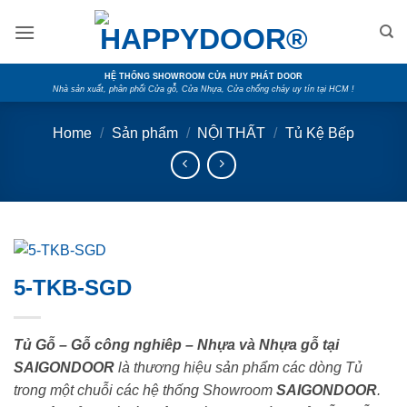
Skip
to
content
HỆ THỐNG SHOWROOM CỬA HUY PHÁT DOOR
Nhà sản xuất, phân phối Cửa gỗ, Cửa Nhựa, Cửa chống cháy uy tín tại HCM !
Home
/
Sản phẩm
/
NỘI THẤT
/
Tủ Kệ Bếp
5-TKB-SGD
Tủ Gỗ – Gỗ công nghiêp – Nhựa và Nhựa gỗ tại
SAIGONDOOR
là thương hiệu sản phẩm các dòng Tủ
trong một chuỗi các hệ thống Showroom
SAIGONDOOR
.