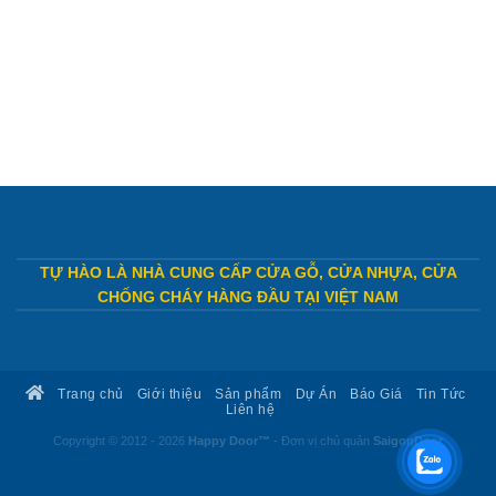
TỰ HÀO LÀ NHÀ CUNG CẤP CỬA GỖ, CỬA NHỰA, CỬA
CHỐNG CHÁY HÀNG ĐẦU TẠI VIỆT NAM
Trang chủ
Giới thiệu
Sản phẩm
Dự Án
Báo Giá
Tin Tức
Liên hệ
Copyright © 2012 - 2026
Happy Door™
- Đơn vị chủ quản
SaigonDoor