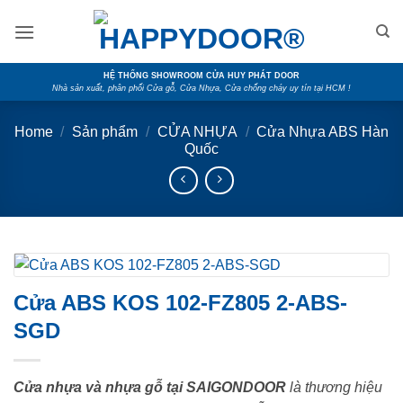
Skip
to
content
HỆ THỐNG SHOWROOM CỬA HUY PHÁT DOOR
Nhà sản xuất, phân phối Cửa gỗ, Cửa Nhựa, Cửa chống cháy uy tín tại HCM !
Home
/
Sản phẩm
/
CỬA NHỰA
/
Cửa Nhựa ABS Hàn
Quốc
Cửa ABS KOS 102-FZ805 2-ABS-
SGD
Cửa nhựa và nhựa gỗ tại SAIGONDOOR
là thương hiệu