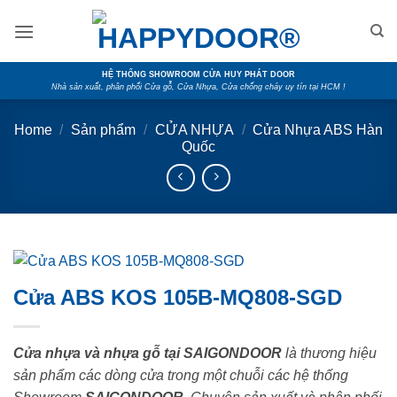
Skip
to
content
HỆ THỐNG SHOWROOM CỬA HUY PHÁT DOOR
Nhà sản xuất, phân phối Cửa gỗ, Cửa Nhựa, Cửa chống cháy uy tín tại HCM !
Home
/
Sản phẩm
/
CỬA NHỰA
/
Cửa Nhựa ABS Hàn
Quốc
Cửa ABS KOS 105B-MQ808-SGD
Cửa nhựa và nhựa gỗ tại SAIGONDOOR
là thương hiệu
sản phẩm các dòng cửa trong một chuỗi các hệ thống