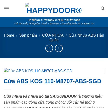
Skip
to
content
HỆ THỐNG SHOWROOM CỬA HUY PHÁT DOOR
Nhà sản xuất, phân phối Cửa gỗ, Cửa Nhựa, Cửa chống cháy uy tín tại HCM !
Home
/
Sản phẩm
/
CỬA NHỰA
/
Cửa Nhựa ABS Hàn
Quốc
Cửa ABS KOS 110-M8707-ABS-SGD
Cửa nhựa và nhựa gỗ tại SAIGONDOOR
là thương hiệu
sản phẩm các dòng cửa trong một chuỗi các hệ thống