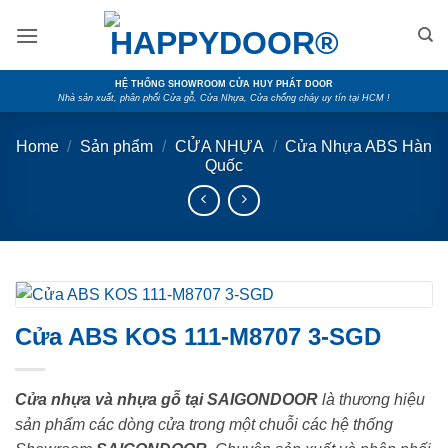
Skip
to
content
HỆ THỐNG SHOWROOM CỬA HUY PHÁT DOOR
Nhà sản xuất, phân phối Cửa gỗ, Cửa Nhựa, Cửa chống cháy uy tín tại HCM !
Home
/
Sản phẩm
/
CỬA NHỰA
/
Cửa Nhựa ABS Hàn
Quốc
Cửa ABS KOS 111-M8707 3-SGD
Cửa nhựa và nhựa gỗ tại SAIGONDOOR
là thương hiệu
sản phẩm các dòng cửa trong một chuỗi các hệ thống