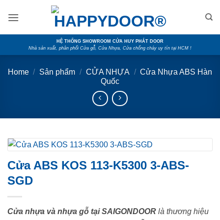
Skip
to
content
HỆ THỐNG SHOWROOM CỬA HUY PHÁT DOOR
Nhà sản xuất, phân phối Cửa gỗ, Cửa Nhựa, Cửa chống cháy uy tín tại HCM !
Home
/
Sản phẩm
/
CỬA NHỰA
/
Cửa Nhựa ABS Hàn
Quốc
Cửa ABS KOS 113-K5300 3-ABS-
SGD
Cửa nhựa và nhựa gỗ tại SAIGONDOOR
là thương hiệu