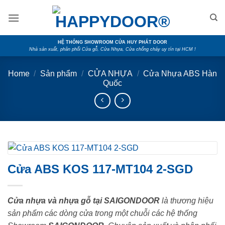
Skip
to
content
HỆ THỐNG SHOWROOM CỬA HUY PHÁT DOOR
Nhà sản xuất, phân phối Cửa gỗ, Cửa Nhựa, Cửa chống cháy uy tín tại HCM !
Home
/
Sản phẩm
/
CỬA NHỰA
/
Cửa Nhựa ABS Hàn
Quốc
Cửa ABS KOS 117-MT104 2-SGD
Cửa nhựa và nhựa gỗ tại SAIGONDOOR
là thương hiệu
sản phẩm các dòng cửa trong một chuỗi các hệ thống