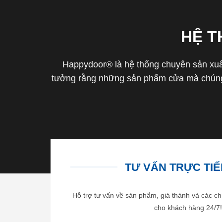
HỆ 
Happydoor® là hệ thống chuyên sản xuất
tưởng rằng những sản phẩm cửa mà chúng 
TƯ VẤN TRỰC TIẾP
Hỗ trợ tư vấn về sản phẩm, giá thành và các ch
cho khách hàng 24/7!