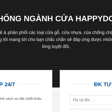
THỐNG NGÀNH CỬA HAPPYD
 & phân phối các loại cửa gỗ, cửa nhựa, của chống cháy 
tôi mang tới cho bạn chắc chắn sẽ đáp ứng được nhữn
lòng tuyệt đối.
 24/7
ĐK TƯ
ính sách ưu đãi chiết khấu