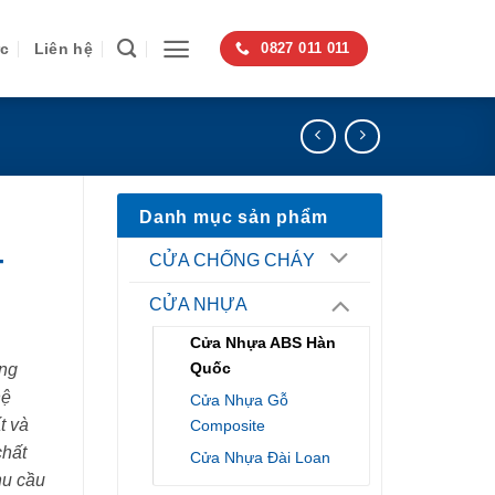
ức
Liên hệ
0827 011 011
Danh mục sản phẩm
-
CỬA CHỐNG CHÁY
CỬA NHỰA
Cửa Nhựa ABS Hàn
Quốc
ng
hệ
Cửa Nhựa Gỗ
t và
Composite
chất
Cửa Nhựa Đài Loan
hu cầu