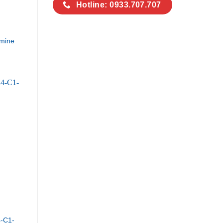
Hotline: 0933.707.707
mine
-C1-