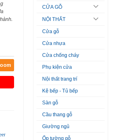
ng
CỬA GỖ
đa
thành.
NỘI THẤT
Cửa gỗ
Cửa nhựa
Cửa chống cháy
room
Phụ kiện cửa
Nội thất trang trí
Kệ bếp - Tủ bếp
Sàn gỗ
Cầu thang gỗ
Giường ngủ
Ốp tường gỗ