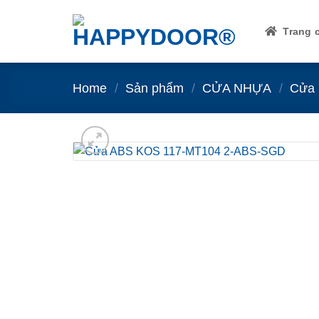
Skip
to
Trang 
content
Home
/
Sản phẩm
/
CỬA NHỰA
/
Cửa 