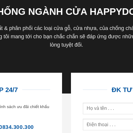
THỐNG NGÀNH CỬA HAPPYD
 & phân phối các loại cửa gỗ, cửa nhựa, của chống cháy 
tôi mang tới cho bạn chắc chắn sẽ đáp ứng được nhữn
lòng tuyệt đối.
 24/7
ĐK TƯ
ính sách ưu đãi chiết khấu
0834.300.300