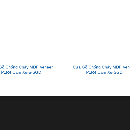
Gỗ Chống Cháy MDF Veneer
Cửa Gỗ Chống Cháy MDF Ven
P1R4 Căm Xe-a-SGD
P1R4 Căm Xe-SGD