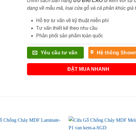
chính sách bán hàng
ƯU ĐÃI
CAO
đi kèm với sự 
dạng về mẫu mã, loại cửa gỗ và cả phân khúc giá 
Hỗ trợ tư vấn về kỹ thuật miễn phí
Tư vấn thiết kế theo nhu cầu
Phân phối sản phẩm toàn quốc
Yêu cầu tư vấn
Hệ thống Show
ĐẶT MUA NHANH