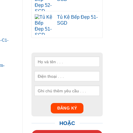
Tủ Kệ Bếp Đẹp 51-
SGD
-C1-
HOẶC