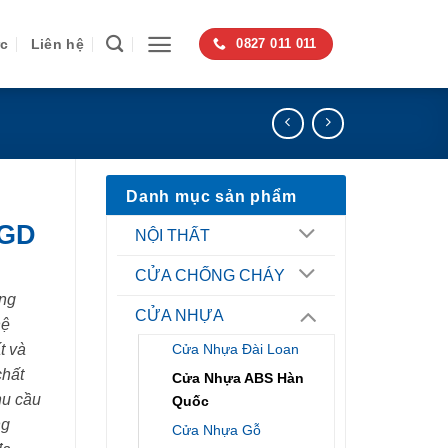
ức
Liên hệ
0827 011 011
Danh mục sản phẩm
SGD
NỘI THẤT
CỬA CHỐNG CHÁY
ng
CỬA NHỰA
hệ
t và
Cửa Nhựa Đài Loan
chất
Cửa Nhựa ABS Hàn
hu cầu
Quốc
ng
Cửa Nhựa Gỗ