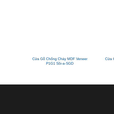
Cửa Gỗ Chống Cháy MDF Veneer
Cửa 
P1G1 Sồi-a-SGD