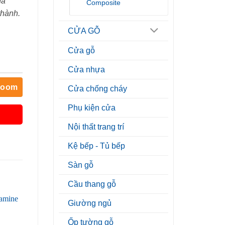
đa
Composite
thành.
CỬA GỖ
Cửa gỗ
Cửa nhựa
room
Cửa chống cháy
Phụ kiện cửa
Nội thất trang trí
Kệ bếp - Tủ bếp
Sàn gỗ
Cầu thang gỗ
Giường ngủ
Ốp tường gỗ