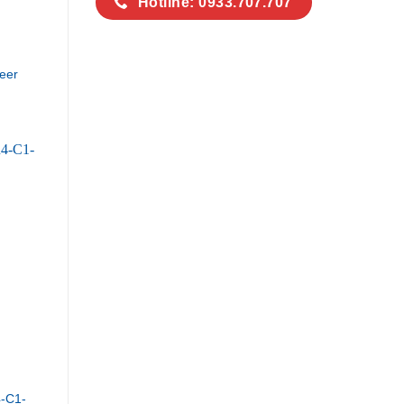
Hotline: 0933.707.707
eer
-C1-