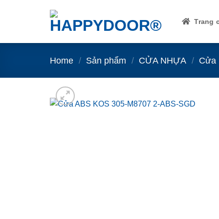
Skip
to
Trang 
content
Home
/
Sản phẩm
/
CỬA NHỰA
/
Cửa 