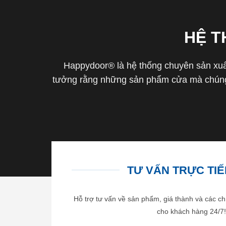
HỆ 
Happydoor® là hệ thống chuyên sản xuất
tưởng rằng những sản phẩm cửa mà chúng 
TƯ VẤN TRỰC TIẾP
Hỗ trợ tư vấn về sản phẩm, giá thành và các ch
cho khách hàng 24/7!