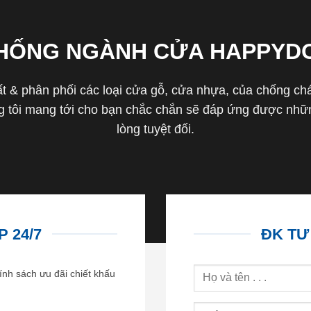
THỐNG NGÀNH CỬA HAPPYD
 & phân phối các loại cửa gỗ, cửa nhựa, của chống cháy 
tôi mang tới cho bạn chắc chắn sẽ đáp ứng được nhữn
lòng tuyệt đối.
 24/7
ĐK TƯ
ính sách ưu đãi chiết khấu