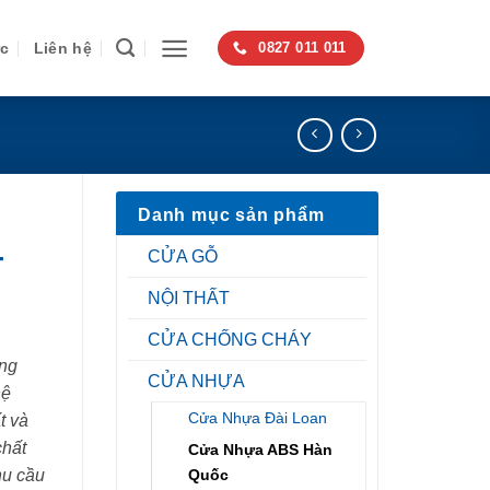
ức
Liên hệ
0827 011 011
Danh mục sản phẩm
-
CỬA GỖ
NỘI THẤT
CỬA CHỐNG CHÁY
ng
CỬA NHỰA
hệ
Cửa Nhựa Đài Loan
t và
chất
Cửa Nhựa ABS Hàn
Quốc
hu cầu