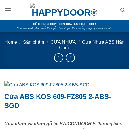
Skip
to
content
HỆ THỐNG SHOWROOM CỬA HUY PHÁT DOOR
Nhà sản xuất, phân phối Cửa gỗ, Cửa Nhựa, Cửa chống cháy uy tín tại HCM !
Home
/
Sản phẩm
/
CỬA NHỰA
/
Cửa Nhựa ABS Hàn
Quốc
Cửa ABS KOS 609-FZ805 2-ABS-
SGD
Cửa nhựa và nhựa gỗ tại SAIGONDOOR
là thương hiệu