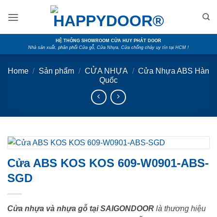
Skip
to
content
HỆ THỐNG SHOWROOM CỬA HUY PHÁT DOOR
Nhà sản xuất, phân phối Cửa gỗ, Cửa Nhựa, Cửa chống cháy uy tín tại HCM !
Home
/
Sản phẩm
/
CỬA NHỰA
/
Cửa Nhựa ABS Hàn
Quốc
Cửa ABS KOS KOS 609-W0901-ABS-
SGD
Cửa nhựa và nhựa gỗ tại SAIGONDOOR
là thương hiệu