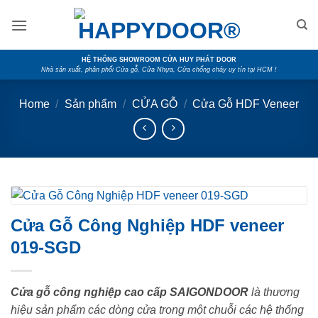
Skip
to
content
HỆ THỐNG SHOWROOM CỬA HUY PHÁT DOOR
Nhà sản xuất, phân phối Cửa gỗ, Cửa Nhựa, Cửa chống cháy uy tín tại HCM !
Home
/
Sản phẩm
/
CỬA GỖ
/
Cửa Gỗ HDF Veneer
Cửa Gỗ Công Nghiệp HDF veneer
019-SGD
Cửa gỗ công nghiệp cao cấp SAIGONDOOR
là thương
hiệu sản phẩm các dòng cửa trong một chuỗi các hệ thống