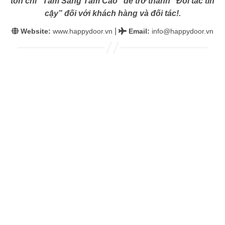
tôn chỉ “Tâm Sáng Tầm Cao” để trở thành “Đối tác tin
cậy” đối với khách hàng và đối tác!.
|
Website:
www.happydoor.vn
Email
:
info@happydoor.vn