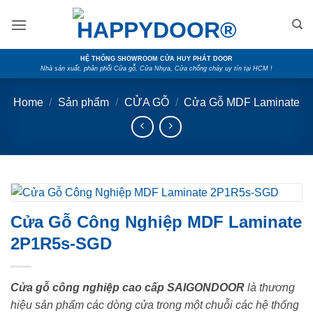
Skip
to
content
HỆ THỐNG SHOWROOM CỬA HUY PHÁT DOOR
Nhà sản xuất, phân phối Cửa gỗ, Cửa Nhựa, Cửa chống cháy uy tín tại HCM !
Home
/
Sản phẩm
/
CỬA GỖ
/
Cửa Gỗ MDF Laminate
Cửa Gỗ Công Nghiệp MDF Laminate
2P1R5s-SGD
Cửa gỗ công nghiệp cao cấp SAIGONDOOR
là thương
hiệu sản phẩm các dòng cửa trong một chuỗi các hệ thống