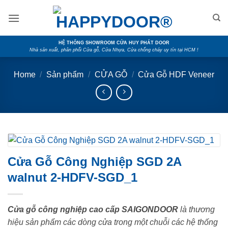
Skip
to
content
HỆ THỐNG SHOWROOM CỬA HUY PHÁT DOOR
Nhà sản xuất, phân phối Cửa gỗ, Cửa Nhựa, Cửa chống cháy uy tín tại HCM !
Home
/
Sản phẩm
/
CỬA GỖ
/
Cửa Gỗ HDF Veneer
Cửa Gỗ Công Nghiệp SGD 2A
walnut 2-HDFV-SGD_1
Cửa gỗ công nghiệp cao cấp SAIGONDOOR
là thương
hiệu sản phẩm các dòng cửa trong một chuỗi các hệ thống