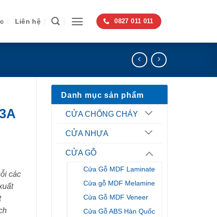
ức
Liên hệ
0827 011 011
Danh mục sản phẩm
 3A
CỬA CHỐNG CHÁY
CỬA NHỰA
CỬA GỖ
Cửa Gỗ MDF Laminate
ỗi các
Cửa gỗ MDF Melamine
xuất
Cửa Gỗ MDF Veneer
t
ch
Cửa Gỗ ABS Hàn Quốc