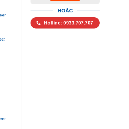
HOẶC
eer
Hotline: 0933.707.707
eer