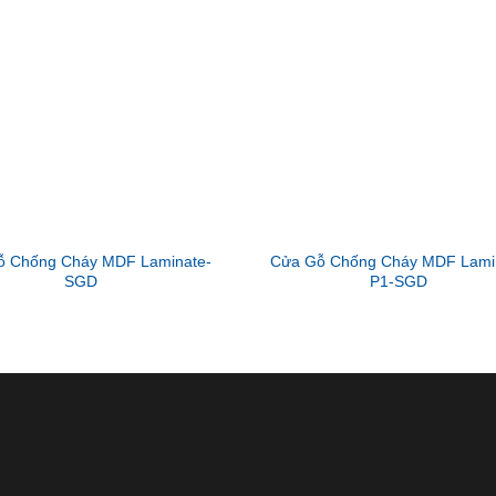
ỗ Chống Cháy MDF Laminate-
Cửa Gỗ Chống Cháy MDF Lami
SGD
P1-SGD