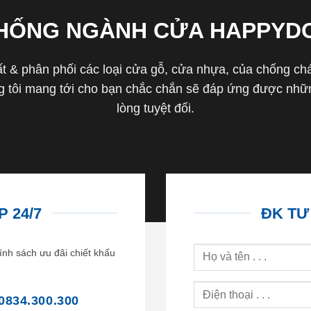
THỐNG NGÀNH CỬA HAPPYD
 & phân phối các loại cửa gỗ, cửa nhựa, của chống cháy 
tôi mang tới cho bạn chắc chắn sẽ đáp ứng được nhữn
lòng tuyệt đối.
 24/7
ĐK TƯ
ính sách ưu đãi chiết khấu
0834.300.300