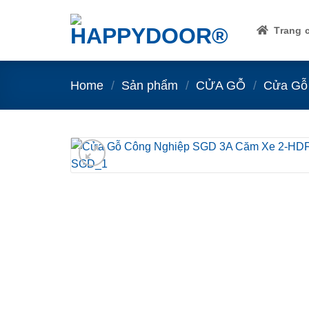
Skip
to
Trang 
content
Home
/
Sản phẩm
/
CỬA GỖ
/
Cửa Gỗ