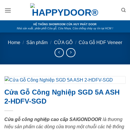
Skip
to
content
HỆ THỐNG SHOWROOM CỬA HUY PHÁT DOOR
Nhà sản xuất, phân phối Cửa gỗ, Cửa Nhựa, Cửa chống cháy uy tín tại HCM !
Home
/
Sản phẩm
/
CỬA GỖ
/
Cửa Gỗ HDF Veneer
Cửa Gỗ Công Nghiệp SGD 5A ASH
2-HDFV-SGD
Cửa gỗ công nghiệp cao cấp SAIGONDOOR
là thương
hiệu sản phẩm các dòng cửa trong một chuỗi các hệ thống