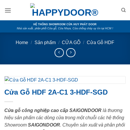
Skip
to
content
HỆ THỐNG SHOWROOM CỬA HUY PHÁT DOOR
Nhà sản xuất, phân phối Cửa gỗ, Cửa Nhựa, Cửa chống cháy uy tín tại HCM !
Home
/
Sản phẩm
/
CỬA GỖ
/
Cửa Gỗ HDF
Cửa Gỗ HDF 2A-C1 3-HDF-SGD
Cửa gỗ công nghiệp cao cấp SAIGONDOOR
là thương
hiệu sản phẩm các dòng cửa trong một chuỗi các hệ thống
Showroom
SAIGONDOOR
. Chuyên sản xuất và phân phối