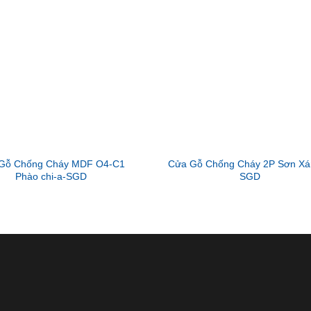
Gỗ Chống Cháy MDF O4-C1
Cửa Gỗ Chống Cháy 2P Sơn Xá
Phào chi-a-SGD
SGD