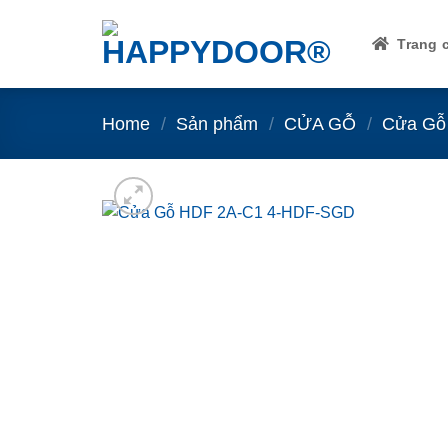
Skip
to
Trang 
content
Home
/
Sản phẩm
/
CỬA GỖ
/
Cửa Gỗ