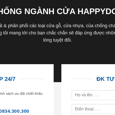
THỐNG NGÀNH CỬA HAPPYD
 & phân phối các loại cửa gỗ, cửa nhựa, của chống cháy 
tôi mang tới cho bạn chắc chắn sẽ đáp ứng được nhữn
lòng tuyệt đối.
 24/7
ĐK TƯ
ính sách ưu đãi chiết khấu
0834.300.300