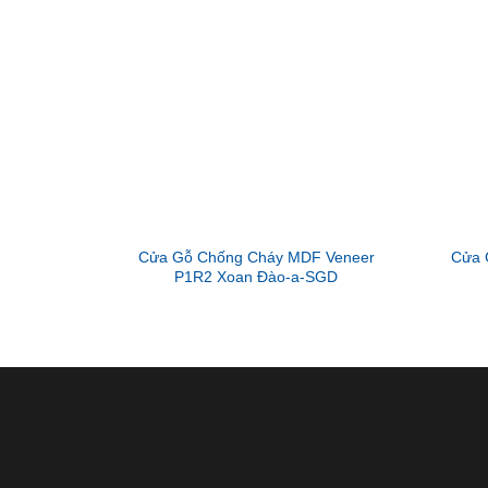
Cửa Gỗ Chống Cháy MDF Veneer
Cửa 
P1R2 Xoan Đào-a-SGD