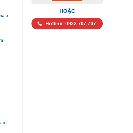
HOẶC
nate
Hotline: 0933.707.707
am-