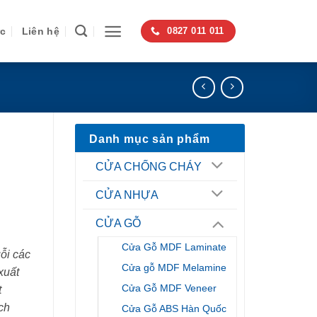
ức
Liên hệ
0827 011 011
Danh mục sản phẩm
CỬA CHỐNG CHÁY
CỬA NHỰA
CỬA GỖ
Cửa Gỗ MDF Laminate
ỗi các
Cửa gỗ MDF Melamine
xuất
Cửa Gỗ MDF Veneer
t
ch
Cửa Gỗ ABS Hàn Quốc