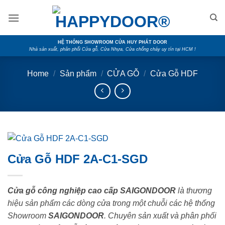
Skip
to
content
HỆ THỐNG SHOWROOM CỬA HUY PHÁT DOOR
Nhà sản xuất, phân phối Cửa gỗ, Cửa Nhựa, Cửa chống cháy uy tín tại HCM !
Home
/
Sản phẩm
/
CỬA GỖ
/
Cửa Gỗ HDF
Cửa Gỗ HDF 2A-C1-SGD
Cửa gỗ công nghiệp cao cấp SAIGONDOOR
là thương
hiệu sản phẩm các dòng cửa trong một chuỗi các hệ thống
Showroom
SAIGONDOOR
. Chuyên sản xuất và phân phối