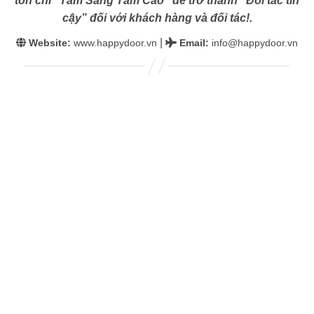
tôn chỉ “Tâm Sáng Tầm Cao” để trở thành “Đối tác tin
cậy” đối với khách hàng và đối tác!.
|
Website:
www.happydoor.vn
Email
:
info@happydoor.vn