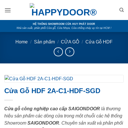
Skip
to
content
HỆ THỐNG SHOWROOM CỬA HUY PHÁT DOOR
Nhà sản xuất, phân phối Cửa gỗ, Cửa Nhựa, Cửa chống cháy uy tín tại HCM !
Home
/
Sản phẩm
/
CỬA GỖ
/
Cửa Gỗ HDF
Cửa Gỗ HDF 2A-C1-HDF-SGD
Cửa gỗ công nghiệp cao cấp SAIGONDOOR
là thương
hiệu sản phẩm các dòng cửa trong một chuỗi các hệ thống
Showroom
SAIGONDOOR
. Chuyên sản xuất và phân phối